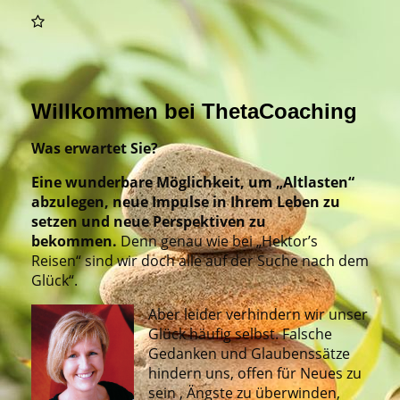
Willkommen bei ThetaCoaching
Was erwartet Sie?
Eine wunderbare Möglichkeit, um „Altlasten“
abzulegen, neue Impulse in Ihrem Leben zu
setzen und neue Perspektiven zu
bekommen.
Denn genau wie bei „Hektor’s
Reisen“ sind wir doch alle auf der Suche nach dem
Glück“.
Aber leider verhindern wir unser
Glück häufig selbst. Falsche
Gedanken und Glaubenssätze
hindern uns, offen für Neues zu
sein , Ängste zu überwinden,