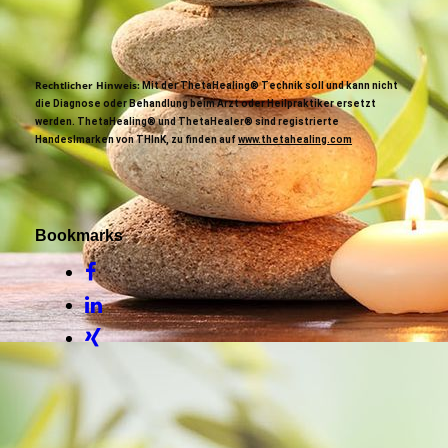
Rechtlicher Hinweis:
Mit der ThetaHealing® Technik soll und kann nicht
die Diagnose oder Behandlung beim Arzt oder Heilpraktiker ersetzt
werden. ThetaHealing® und ThetaHealer® sind registrierte
Handeslmarken von THInK, zu finden auf
www.thetahealing.com
Bookmarks