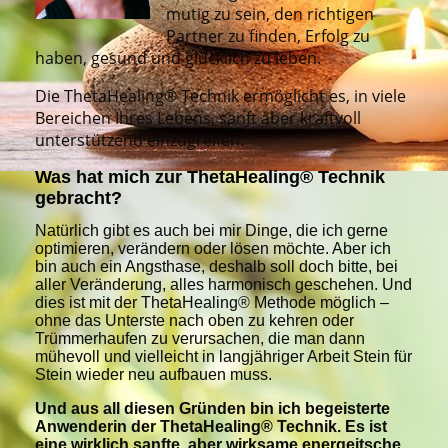
mutig zu sein, den richtigen
Partner zu finden, Erfolg zu
haben, gesund und glücklich zu leben.
Die ThetaHealing® Technik ermöglicht es, in viele
Bereichen Ihres Lebens, sanft aber kraftvoll
unterstützend einzugreifen.
Was hat mich zur ThetaHealing® Technik
gebracht?
Natürlich gibt es auch bei mir Dinge, die ich gerne
optimieren, verändern oder lösen möchte. Aber ich
bin auch ein Angsthase, deshalb soll doch bitte, bei
aller Veränderung, alles harmonisch geschehen. Und
dies ist mit der ThetaHealing® Methode möglich –
ohne das Unterste nach oben zu kehren oder
Trümmerhaufen zu verursachen, die man dann
mühevoll und vielleicht in langjähriger Arbeit Stein für
Stein wieder neu aufbauen muss.
Und aus all diesen Gründen bin ich begeisterte
Anwenderin der ThetaHealing® Technik. Es ist
eine wirklich sanfte, aber wirksame energeitsche