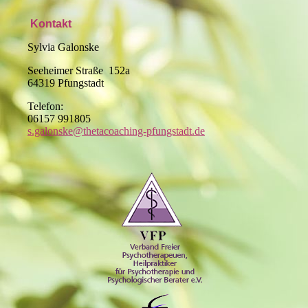
Kontakt
Sylvia Galonske
Seeheimer Straße 152a
64319 Pfungstadt
Telefon:
06157 991805
s.galonske@thetacoaching-pfungstadt.de